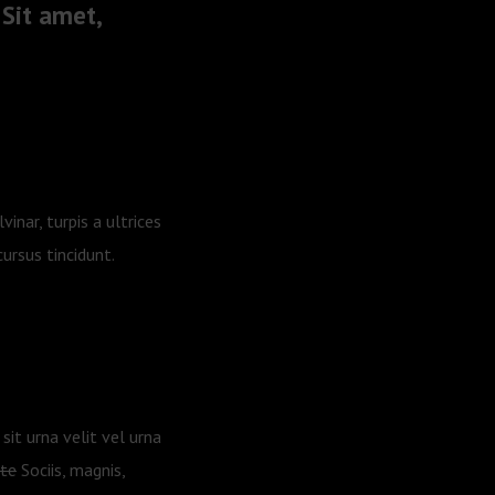
 Sit amet,
inar, turpis a ultrices
ursus tincidunt.
sit urna velit vel urna
ate
Sociis, magnis,