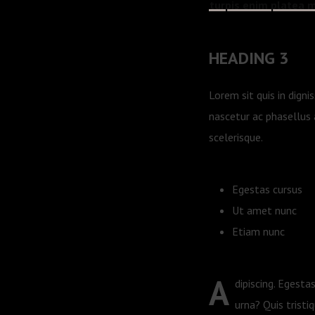
turpis enim platea 
HEADING 3
Lorem sit quis in digni
nascetur ac phasellus
scelerisque.
Egestas cursus
Ut amet nunc
Etiam nunc
A
dipiscing. Egestas
urna? Quis tristi