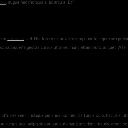
mus
, augue nec rhoncus a, ac arcu a! Et?
ssim
rhoncus
sed. Nisi lorem ut ac adipiscing nunc integer cum pulvin
 ac natoque? Egestas cursus ut amet nunc etiam nunc aliquet
WTF
 ultricies sed? Tristique pid, mus non nec dis turpis odio. Facilisis, ul
que cursus arcu adipiscing augue pulvinar, parturient mauris, amet por