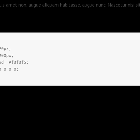
 duis amet non, augue aliquam habitasse, augue nunc. Nascetur nisi s