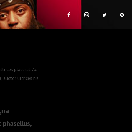
ultrices placerat. Ac
 auctor ultrices nisi
agna
t phasellus,