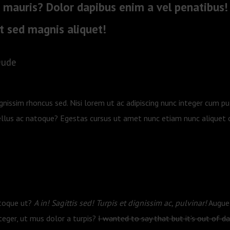
r mauris? Dolor dapibus enim a vel penatibus!
t sed magnis aliquet!
Dude
ignissim rhoncus sed. Nisi lorem ut ac adipiscing nunc integer cum pulv
llus ac natoque? Egestas cursus ut amet nunc etiam nunc aliquet c
atoque ut?
A in! Sagittis sed! Turpis et dignissim ac, pulvinar!
Augue 
eger, ut mus dolor a turpis?
I wanted to say that but it’s out of d