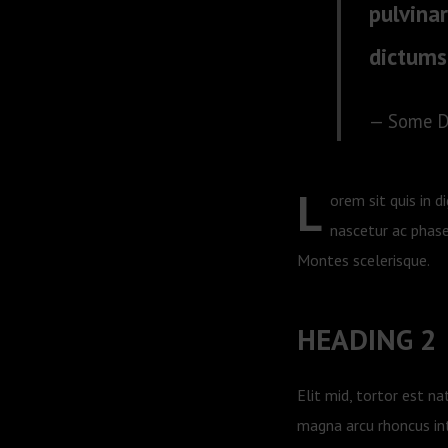
pulvina
dictums
Some 
L
orem sit quis in d
nascetur ac phase
Montes scelerisque.
HEADING 2
Elit mid, tortor est n
magna arcu rhoncus int