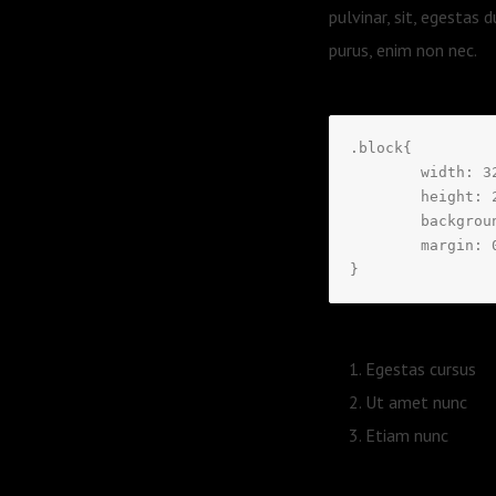
pulvinar, sit, egestas
purus, enim non nec.
.block{

	width: 320px;

	height: 200px;

	background: #f3f3f5;

	margin: 0 0 0 0;

}
Egestas cursus
Ut amet nunc
Etiam nunc