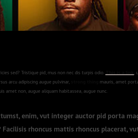
1
ricies sed? Tristique pid, mus non nec dis turpis odio.
This is a link
, 
rsus arcu adipiscing augue pulvinar,
strong thing
mauris, amet porta,
 duis amet non, augue aliquam habitassea, augue nunc.
ictumst, enim, vut integer auctor pid porta m
 Facilisis rhoncus mattis rhoncus placerat, vu